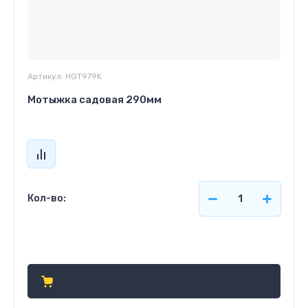
Артикул:
HGT979K
Мотыжка садовая 290мм
Кол-во:
447
р.