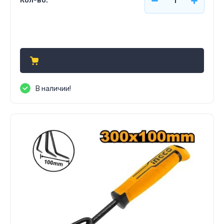
Кол-во:
420
р.
В наличии!