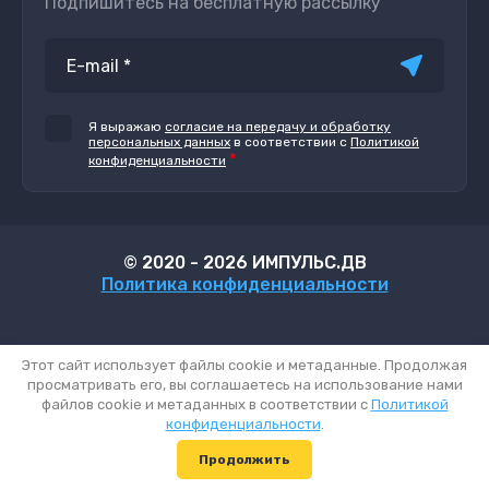
Подпишитесь на бесплатную рассылку
Я выражаю
согласие на передачу и обработку
персональных данных
в соответствии с
Политикой
*
конфиденциальности
© 2020 - 2026 ИМПУЛЬС.ДВ
Политика конфиденциальности
Этот сайт использует файлы cookie и метаданные. Продолжая
просматривать его, вы соглашаетесь на использование нами
файлов cookie и метаданных в соответствии с
Политикой
конфиденциальности
.
Megagroup.ru
Продолжить