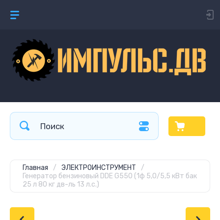
Главная
/
ЭЛЕКТРОИНСТРУМЕНТ
/
Генератор бензиновый DDE G550 (1ф 5,0/5,5 кВт бак
25 л 80 кг дв-ль 13 л.с.)