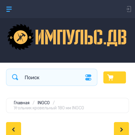
Главная
/
INGCO
/
Угольник кровельный 180 мм INGCO